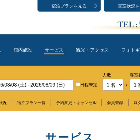
宿泊プランを見る
空室状況を
HOTEL SOSHA
0299-23-5511
A
館内施設
サービス
観光・アクセス
フォトギ
人数
客室
日程未定
/
状況
宿泊プラン一覧
予約変更・キャンセル
会員登録
ロ
サービス